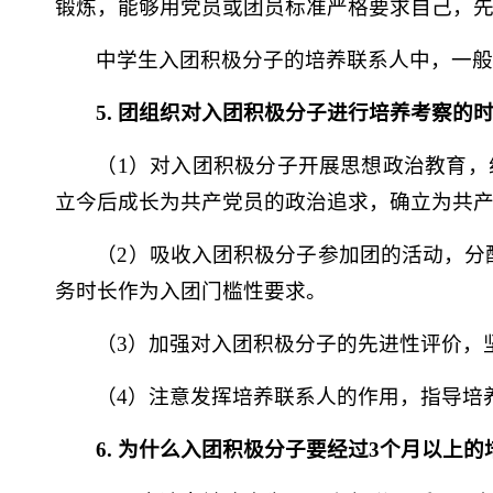
锻炼，能够用党员或团员标准严格要求自己，
中学生入团积极分子的培养联系人中，一
5. 团组织对入团积极分子进行培养考察的
（1）对入团积极分子开展思想政治教育，
立今后成长为共产党员的政治追求，确立为共
（2）吸收入团积极分子参加团的活动，分
务时长作为入团门槛性要求。
（3）加强对入团积极分子的先进性评价，坚
（4）注意发挥培养联系人的作用，指导培
6.
为什么入团积极分子要经过3个月以上的