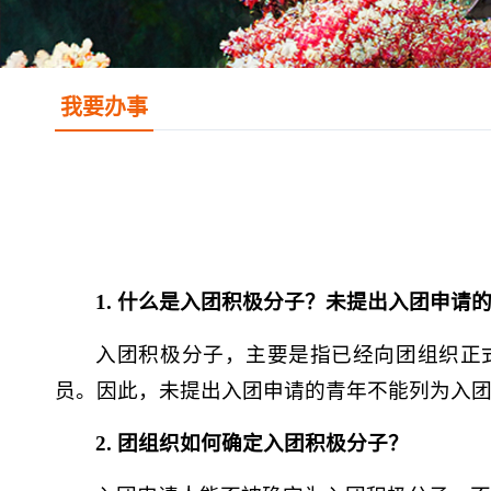
我要办事
1. 什么是入团积极分子？未提出入团申请
入团积极分子，主要是指已经向团组织正
员。因此，未提出入团申请的青年不能列为入
2. 团组织如何确定入团积极分子？