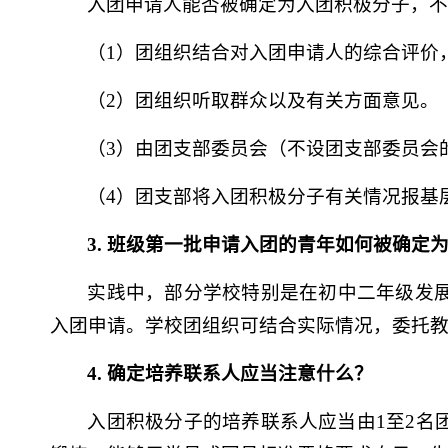
入团申请人能否被确定为入团积极分子，
（1）团组织结合对入团申请人的综合评价
（2）团组织听取群众以及有关方面意见。
（3）由团支部委员会（不设团支部委员会
（4）团支部将入团积极分子有关情况报基
3. 班级第一批申请入团的青年如何被确定
实践中，部分学校特别是在初中二年级发
入团申请。学校团组织可结合实际情况，委托
4. 确定培养联系人应当注意什么？
入团积极分子的培养联系人应当由1至2名