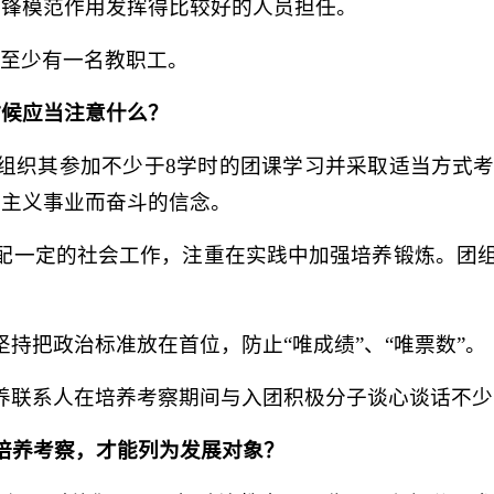
先锋模范作用发挥得比较好的人员担任。
般至少有一名教职工。
时候应当注意什么？
组织其参加不少于8学时的团课学习并采取适当方式
产主义事业而奋斗的信念。
配一定的社会工作，注重在实践中加强培养锻炼。团
持把政治标准放在首位，防止“唯成绩”、“唯票数”。
养联系人在培养考察期间与入团积极分子谈心谈话不少
培养考察，才能列为发展对象？