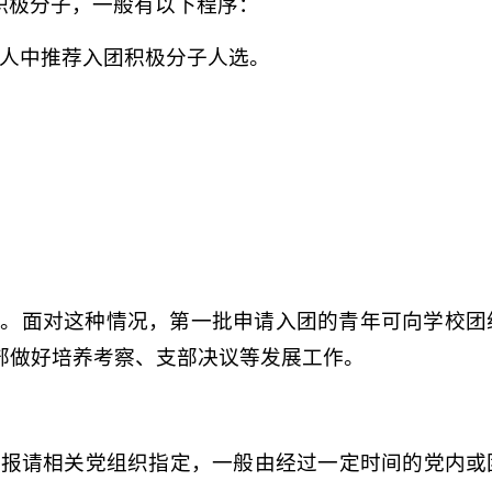
积极分子，一般有以下程序：
请人中推荐入团积极分子人选。
况。面对这种情况，第一批申请入团的青年可向学校团
部做好培养考察、支部决议等发展工作。
者报请相关党组织指定，一般由经过一定时间的党内或